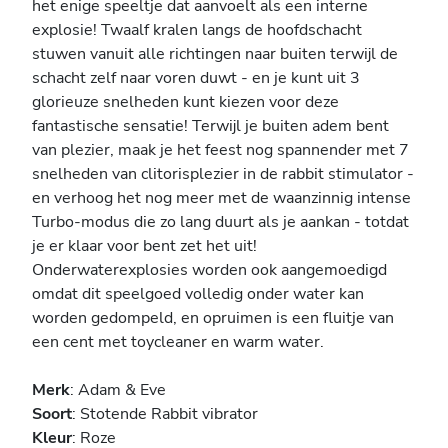
het enige speeltje dat aanvoelt als een interne
explosie! Twaalf kralen langs de hoofdschacht
stuwen vanuit alle richtingen naar buiten terwijl de
schacht zelf naar voren duwt - en je kunt uit 3
glorieuze snelheden kunt kiezen voor deze
fantastische sensatie! Terwijl je buiten adem bent
van plezier, maak je het feest nog spannender met 7
snelheden van clitorisplezier in de rabbit stimulator -
en verhoog het nog meer met de waanzinnig intense
Turbo-modus die zo lang duurt als je aankan - totdat
je er klaar voor bent zet het uit!
Onderwaterexplosies worden ook aangemoedigd
omdat dit speelgoed volledig onder water kan
worden gedompeld, en opruimen is een fluitje van
een cent met toycleaner en warm water.
Merk
: Adam & Eve
Soort
: Stotende Rabbit vibrator
Kleur
: Roze