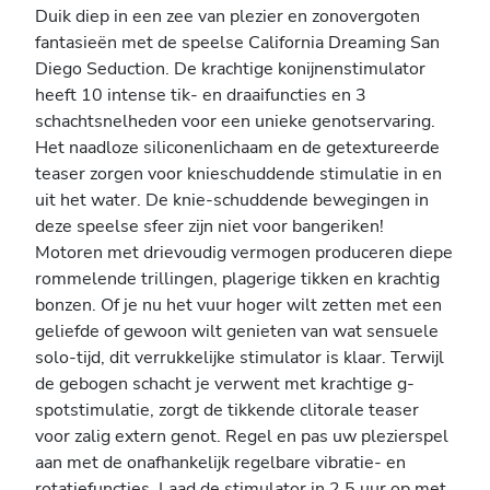
Duik diep in een zee van plezier en zonovergoten
fantasieën met de speelse California Dreaming San
Diego Seduction. De krachtige konijnenstimulator
heeft 10 intense tik- en draaifuncties en 3
schachtsnelheden voor een unieke genotservaring.
Het naadloze siliconenlichaam en de getextureerde
teaser zorgen voor knieschuddende stimulatie in en
uit het water. De knie-schuddende bewegingen in
deze speelse sfeer zijn niet voor bangeriken!
Motoren met drievoudig vermogen produceren diepe
rommelende trillingen, plagerige tikken en krachtig
bonzen. Of je nu het vuur hoger wilt zetten met een
geliefde of gewoon wilt genieten van wat sensuele
solo-tijd, dit verrukkelijke stimulator is klaar. Terwijl
de gebogen schacht je verwent met krachtige g-
spotstimulatie, zorgt de tikkende clitorale teaser
voor zalig extern genot. Regel en pas uw plezierspel
aan met de onafhankelijk regelbare vibratie- en
rotatiefuncties. Laad de stimulator in 2,5 uur op met