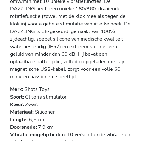
omw/min,met 10 unieke vibratiefuncties. De
DAZZLING heeft een unieke 180/360-draaiende
rotatiefunctie (zowel met de klok mee als tegen de
klok in) voor algehele stimulatie vanuit elke hoek. De
DAZZLING is CE-gekeurd, gemaakt van 100%
zijdeachtig, soepel silicone van medische kwaliteit,
waterbestendig (IP67) en extreem stil met een
geluid van minder dan 60 dB. Hij bevat een
oplaadbare batterij die, volledig opgeladen met zijn
magnetische USB-kabel, zorgt voor een volle 60
minuten passionele speeltijd.
Merk:
Shots Toys
Soort:
Clitoris stimulator
Kleur:
Zwart
Materiaal:
Siliconen
Lengte:
6,5 cm
Doorsnede:
7,9 cm
Vibratie mogelijkheden:
10 verschillende vibratie en