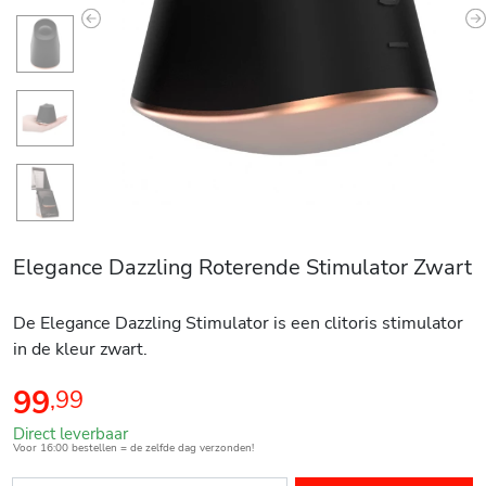
Previous
N
Elegance Dazzling Roterende Stimulator Zwart
De Elegance Dazzling Stimulator is een clitoris stimulator
in de kleur zwart.
99
,
99
Direct leverbaar
Voor 16:00 bestellen = de zelfde dag verzonden!