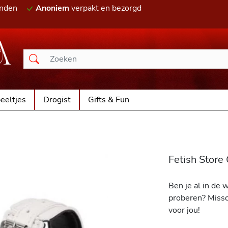
onden
Anoniem
verpakt en bezorgd
eeltjes
Drogist
Gifts & Fun
Fetish Stor
Ben je al in de 
proberen? Missc
voor jou!