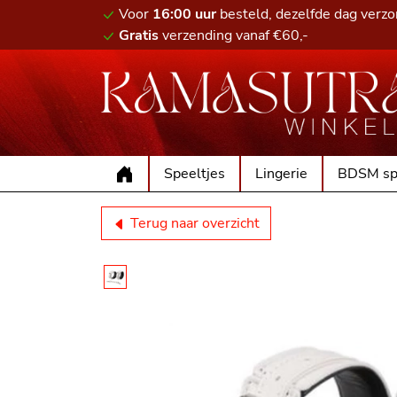
Voor
16:00 uur
besteld, dezelfde dag verz
Gratis
verzending vanaf €60,-
Speeltjes
Lingerie
BDSM sp
Terug naar overzicht