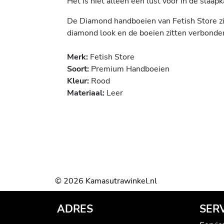
Het is niet alleen een lust voor in de slaap
De Diamond handboeien van Fetish Store zi
diamond look en de boeien zitten verbonden
Merk:
Fetish Store
Soort:
Premium Handboeien
Kleur:
Rood
Materiaal:
Leer
© 2026 Kamasutrawinkel.nl
ADRES
SER