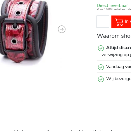
Direct leverbaar
Voor 16:00 bestellen = d
In 
Next
Waarom shop
Altijd discr
verwijzing op 
Vandaag
vo
Wij bezorg