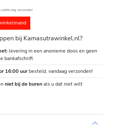
e zelfde dag verzonden!
winkelmand
pen bij Kamasutrawinkel.nl?
eet:
levering in een anonieme doos en geen
je bankafschrift
or 16:00 uur
besteld, vandaag verzonden!
en
niet bij de buren
als u dat niet wilt