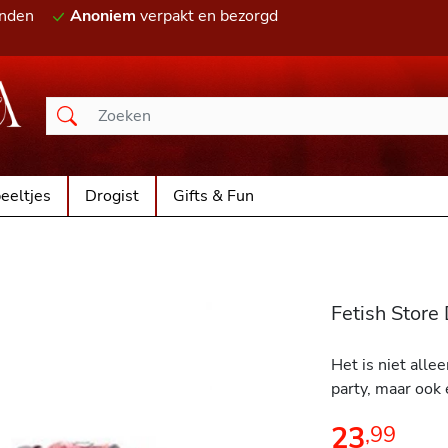
onden
Anoniem
verpakt en bezorgd
eeltjes
Drogist
Gifts & Fun
Fetish Stor
Het is niet alle
party, maar ook 
23
,
99