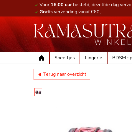
Voor
16:00 uur
besteld, dezelfde dag verz
Gratis
verzending vanaf €60,-
Speeltjes
Lingerie
BDSM sp
Terug naar overzicht