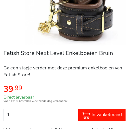
Fetish Store Next Level Enkelboeien Bruin
Ga een stapje verder met deze premium enkelboeien van
Fetish Store!
39
,
99
Direct leverbaar
Voor 16:00 bestellen = de zelfde dag verzonden!
In winkelmand