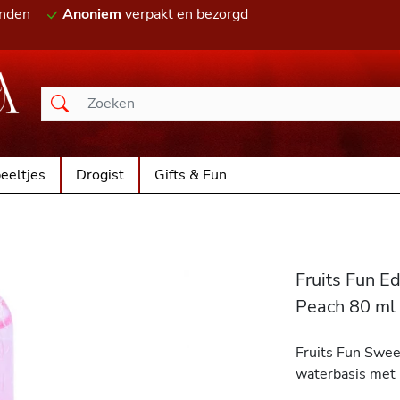
onden
Anoniem
verpakt en bezorgd
eeltjes
Drogist
Gifts & Fun
Fruits Fun E
Peach 80 ml
Fruits Fun Sweet
waterbasis met 