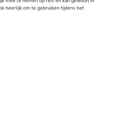
lijk mee te nemen op reis en kan gewoon in
k heerlijk om te gebruiken tijdens het