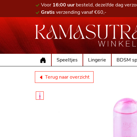
Voor
16:00 uur
besteld, dezelfde dag verz
Gratis
verzending vanaf €60,-
Speeltjes
Lingerie
BDSM sp
Terug naar overzicht