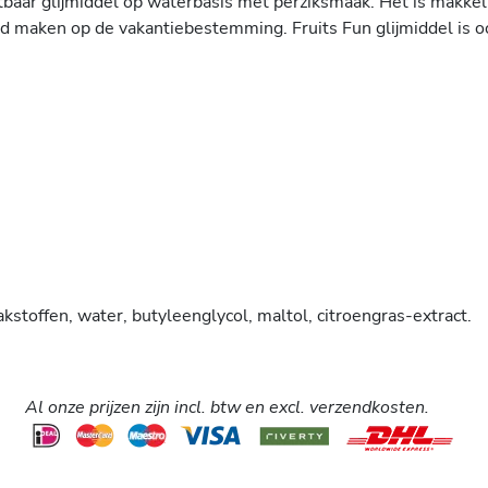
etbaar glijmiddel op waterbasis met perziksmaak. Het is makke
d maken op de vakantiebestemming. Fruits Fun glijmiddel is oo
kstoffen, water, butyleenglycol, maltol, citroengras-extract.
Al onze prijzen zijn incl. btw en excl. verzendkosten.