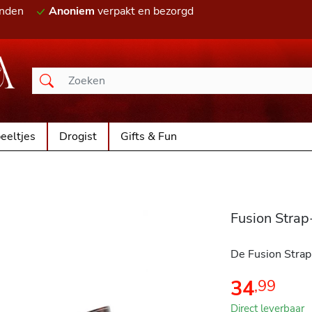
onden
Anoniem
verpakt en bezorgd
eeltjes
Drogist
Gifts & Fun
Fusion Strap
De Fusion Strap-
34
,
99
Direct leverbaar