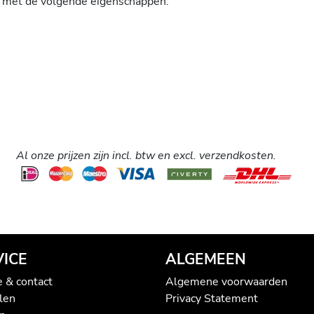
l met de volgende eigenschappen:
Al onze prijzen zijn incl. btw en excl. verzendkosten.
VICE
ALGEMEEN
e & contact
Algemene voorwaarden
len
Privacy Statement