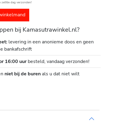
e zelfde dag verzonden!
winkelmand
pen bij Kamasutrawinkel.nl?
eet:
levering in een anonieme doos en geen
je bankafschrift
or 16:00 uur
besteld, vandaag verzonden!
en
niet bij de buren
als u dat niet wilt