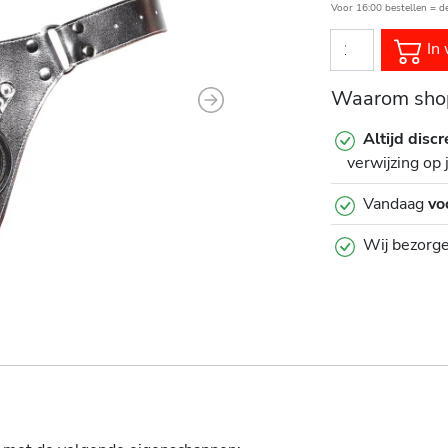
Voor 16:00 bestellen = d
In 
Waarom shop
Next
Altijd discr
verwijzing op 
Vandaag
vo
Wij bezorg