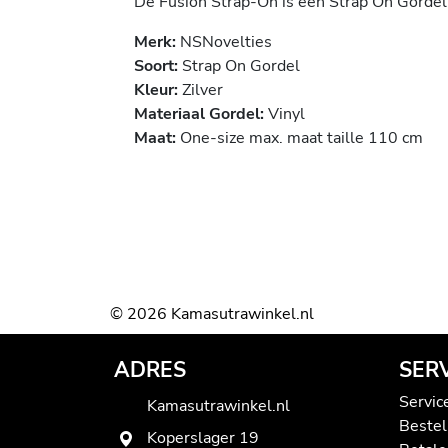
De Fusion Strap-On is een Strap On Gorde
Merk:
NSNovelties
Soort:
Strap On Gordel
Kleur:
Zilver
Materiaal Gordel:
Vinyl
Maat:
One-size max. maat taille 110 cm
© 2026 Kamasutrawinkel.nl
ADRES
SER
Servic
Kamasutrawinkel.nl
Bestel
Koperslager 19