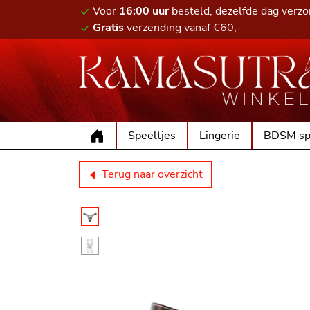
Voor
16:00 uur
besteld, dezelfde dag verz
Gratis
verzending vanaf €60,-
Speeltjes
Lingerie
BDSM sp
Terug naar overzicht