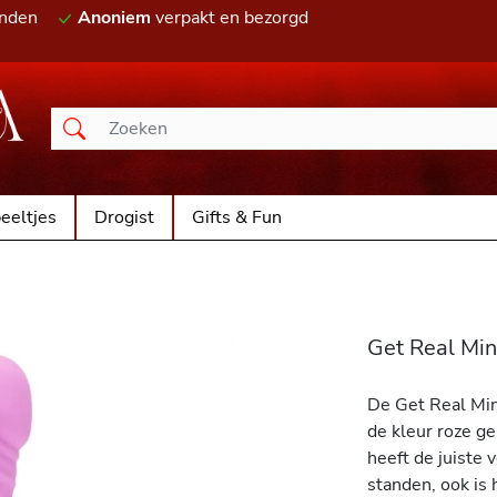
onden
Anoniem
verpakt en bezorgd
eeltjes
Drogist
Gifts & Fun
Get Real Min
De Get Real Mini
de kleur roze g
heeft de juiste 
standen, ook is