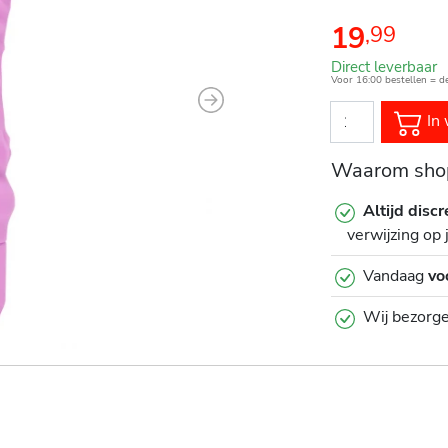
19
,
99
Direct leverbaar
Voor 16:00 bestellen = d
Next
In 
Waarom shop
Altijd discr
verwijzing op 
Vandaag
vo
Wij bezorg