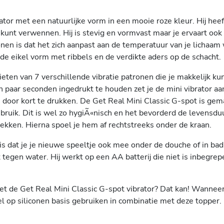
ator met een natuurlijke vorm in een mooie roze kleur. Hij he
unt verwennen. Hij is stevig en vormvast maar je ervaart ook 
nen is dat het zich aanpast aan de temperatuur van je lichaam 
 de eikel vorm met ribbels en de verdikte aders op de schacht.
ieten van 7 verschillende vibratie patronen die je makkelijk k
 paar seconden ingedrukt te houden zet je de mini vibrator aa
n door kort te drukken. De Get Real Mini Classic G-spot is gem
bruik. Dit is wel zo hygiÃ«nisch en het bevorderd de levensdu
ekken. Hierna spoel je hem af rechtstreeks onder de kraan.
 is dat je je nieuwe speeltje ook mee onder de douche of in bad
 tegen water. Hij werkt op een AA batterij die niet is inbegrepe
et de Get Real Mini Classic G-spot vibrator? Dat kan! Wanneer j
el op siliconen basis gebruiken in combinatie met deze topper. 