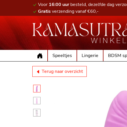
Voor
16:00 uur
besteld, dezelfde dag verz
Gratis
verzending vanaf €60,-
Speeltjes
Lingerie
BDSM sp
Terug naar overzicht