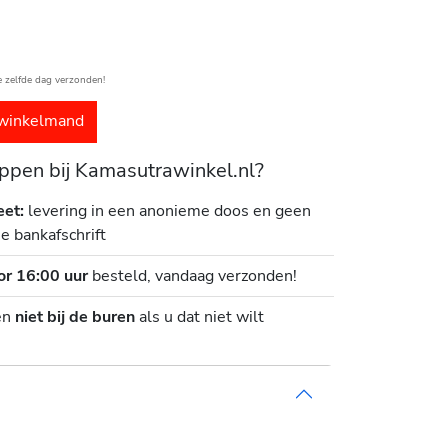
e zelfde dag verzonden!
winkelmand
pen bij Kamasutrawinkel.nl?
eet:
levering in een anonieme doos en geen
je bankafschrift
or 16:00 uur
besteld, vandaag verzonden!
en
niet bij de buren
als u dat niet wilt