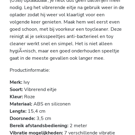
(USB) oplaadbaar, je hebt dus geen batterijen meer
nodig. Leg het vibrerende eitje na gebruik weer in de
oplader zodat hij weer vol klaarligt voor een
volgende keer genieten. Maak hem wel eerst even
goed schoon, met bij voorkeur een toycleaner. Deze
reinigt al je seksspeeltjes anti-bacterieel en toy
cleaner werkt snel en simpel. Het is niet alleen
hygiÃ«nisch, maar een goed onderhouden speeltje
gaat in de meeste gevallen ook langer mee.
Productinformatie:
Merk:
Ivy
Soort:
Vibrerend eitje
Kleur:
Roze
Materiaal:
ABS en siliconen
Lengte:
15,4 cm
Doorsnede:
3,5 cm
Bereik afstandsbediening:
2 meter
Vibratie mogelijkheden:
7 verschillende vibratie