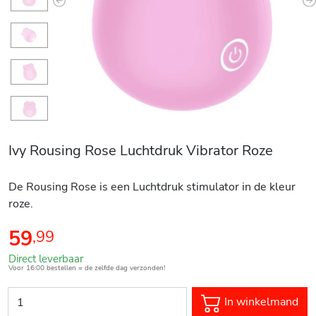
Previous
N
Ivy Rousing Rose Luchtdruk Vibrator Roze
De Rousing Rose is een Luchtdruk stimulator in de kleur
roze.
59
,
99
Direct leverbaar
Voor 16:00 bestellen = de zelfde dag verzonden!
In winkelmand