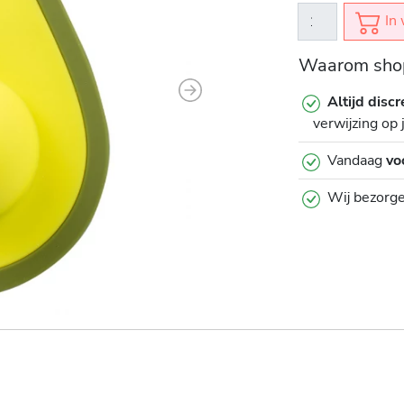
In 
Waarom shop
Next
Altijd discr
verwijzing op 
Vandaag
vo
Wij bezorg