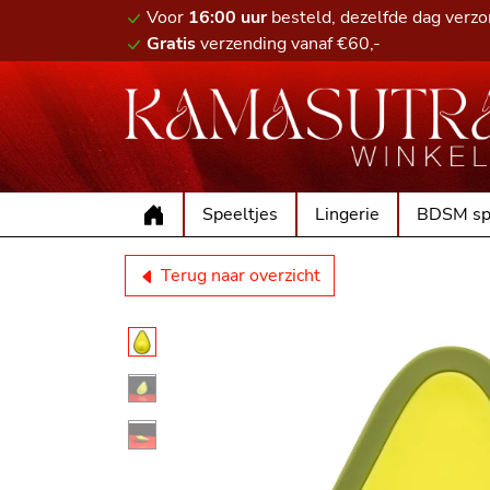
Voor
16:00 uur
besteld, dezelfde dag verz
Gratis
verzending vanaf €60,-
Speeltjes
Lingerie
BDSM sp
Terug naar overzicht