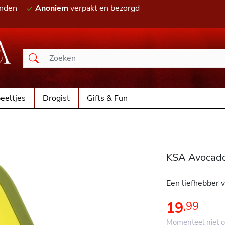
onden
Anoniem
verpakt en bezorgd
eeltjes
Drogist
Gifts & Fun
KSA Avocado 
Een liefhebber 
19
,
99
Momenteel niet o