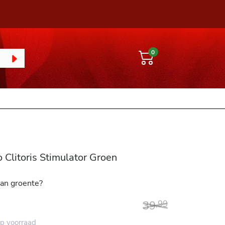
0
Clitoris Stimulator Groen
van groente?
39
,
99
p voorraad