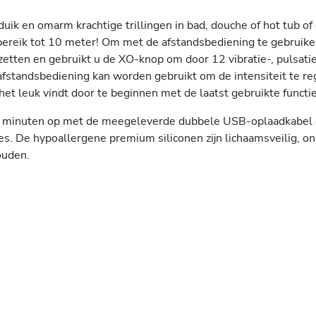
ik en omarm krachtige trillingen in bad, douche of hot tub of
n bereik tot 10 meter! Om met de afstandsbediening te gebrui
zetten en gebruikt u de XO-knop om door 12 vibratie-, pulsati
 afstandsbediening kan worden gebruikt om de intensiteit te 
et leuk vindt door te beginnen met de laatst gebruikte functie
70 minuten op met de meegeleverde dubbele USB-oplaadkabel 
es. De hypoallergene premium siliconen zijn lichaamsveilig, o
ouden.