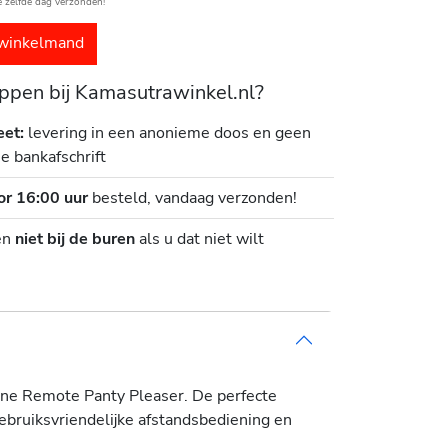
e zelfde dag verzonden!
winkelmand
pen bij Kamasutrawinkel.nl?
eet:
levering in een anonieme doos en geen
je bankafschrift
or 16:00 uur
besteld, vandaag verzonden!
en
niet bij de buren
als u dat niet wilt
one Remote Panty Pleaser. De perfecte
ebruiksvriendelijke afstandsbediening en