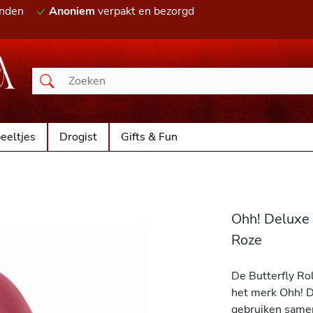
onden
Anoniem
verpakt en bezorgd
eeltjes
Drogist
Gifts & Fun
Ohh! Deluxe 
Roze
De Butterfly Rol
het merk Ohh! De
gebruiken samen