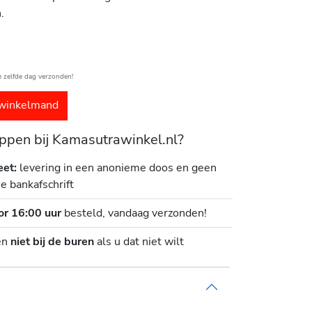
.
e zelfde dag verzonden!
winkelmand
pen bij Kamasutrawinkel.nl?
eet:
levering in een anonieme doos en geen
je bankafschrift
or 16:00 uur
besteld, vandaag verzonden!
en
niet bij de buren
als u dat niet wilt