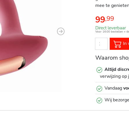
mee te genieten
99
,
99
Direct leverbaar
Voor 16:00 bestellen = d
Next
In 
Waarom shop
Altijd discr
verwijzing op 
Vandaag
vo
Wij bezorg