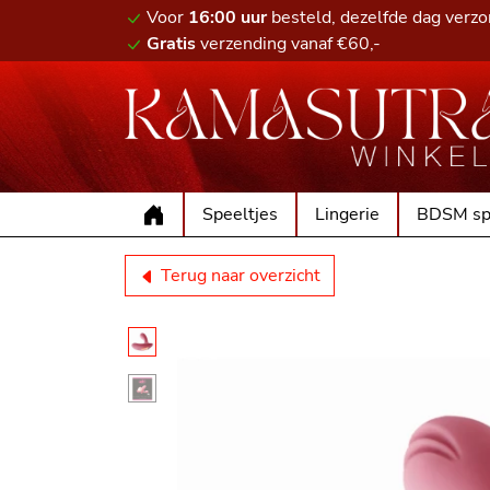
Voor
16:00 uur
besteld, dezelfde dag verz
Gratis
verzending vanaf €60,-
Speeltjes
Lingerie
BDSM sp
Terug naar overzicht