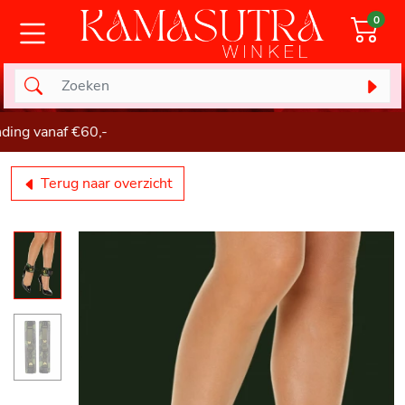
0
 vanaf €60,-
Terug naar overzicht