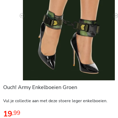
Previous
N
Ouch! Army Enkelboeien Groen
Vul je collectie aan met deze stoere leger enkelboeien.
19
,
99