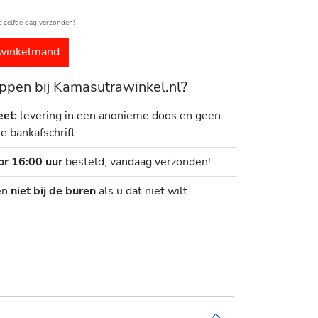
e zelfde dag verzonden!
winkelmand
pen bij Kamasutrawinkel.nl?
eet:
levering in een anonieme doos en geen
je bankafschrift
or 16:00 uur
besteld, vandaag verzonden!
en
niet bij de buren
als u dat niet wilt