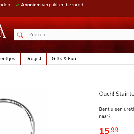
onden
Anoniem
verpakt en bezorgd
eeltjes
Drogist
Gifts & Fun
Ouch! Stainl
Bent u een ureth
naar?
15
,
99