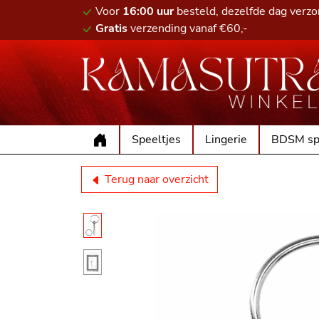
Voor
16:00 uur
besteld, dezelfde dag verz
Gratis
verzending vanaf €60,-
Speeltjes
Lingerie
BDSM sp
Terug naar overzicht