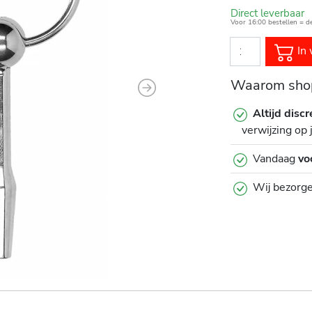
Direct leverbaar
Voor 16:00 bestellen = d
In 
Waarom shop
Next
Altijd discr
verwijzing op 
Vandaag
vo
Wij bezorg