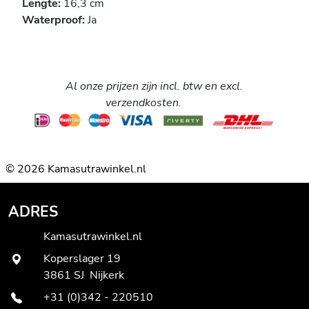
Lengte:
16,3 cm
Waterproof:
Ja
Al onze prijzen zijn incl. btw en excl.
verzendkosten.
© 2026 Kamasutrawinkel.nl
ADRES
Kamasutrawinkel.nl
Koperslager 19
3861 SJ Nijkerk
+31 (0)342 - 220510