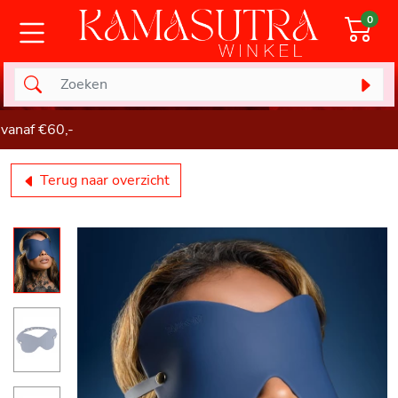
0
naf €60,-
Terug naar overzicht