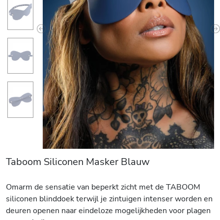
Previous
N
Taboom Siliconen Masker Blauw
Omarm de sensatie van beperkt zicht met de TABOOM
siliconen blinddoek terwijl je zintuigen intenser worden en
deuren openen naar eindeloze mogelijkheden voor plagen